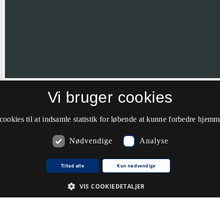
Vi bruger cookies
Hvis nålen ikke er helt korrekt placeret vil vi meget gerne have din hj
farve til grøn.
cookies til at indsamle statistik for løbende at kunne forbedre hjem
Nødvendige
Analyse
Kommentarer
Tillad alle
Kun nødvendige
VIS COOKIEDETALJER
Du skal
logge ind
for at kunne skrive kommentarer.