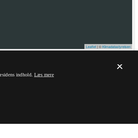
Leaflet
| ©
Klimadatastyrelsen
×
ælp. Du skal
logge ind
, og herefter kan du flytte nålen og ændre dens
mesidens indhold.
Læs mere