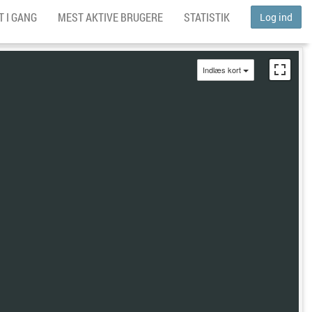
 I GANG
MEST AKTIVE BRUGERE
STATISTIK
Log ind
Indlæs kort