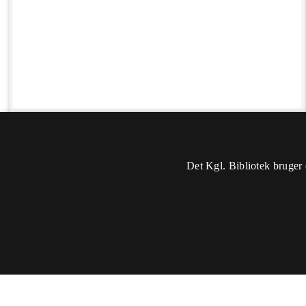
Det Kgl. Bibliotek bruger 
Oplysninger
Sidst rettet: 2017-02-23 10:31
Du skal
logge ind
for at kunne ændre eller tilføje oplysninger.
Titel:
Byoptagelse