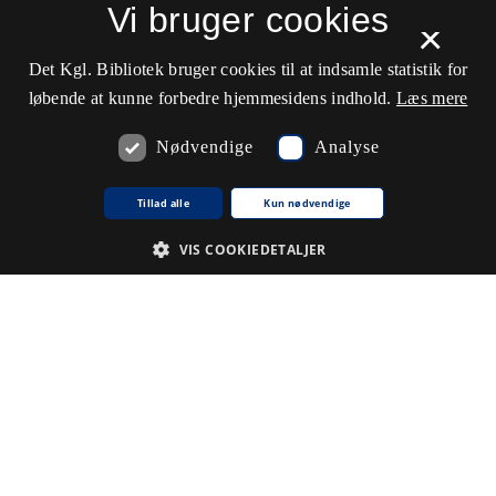
−
Vi bruger cookies
×
Det Kgl. Bibliotek bruger cookies til at indsamle statistik for
løbende at kunne forbedre hjemmesidens indhold.
Læs mere
Nødvendige
Analyse
Tillad alle
Kun nødvendige
VIS COOKIEDETALJER
Nødvendige
Analyse
De cookies, der er nødvendige for at hjemmesiden fungerer.
Udbyder /
Navn på cookie
Udløb
Beskrivelse
Domæne
CookieScriptConsent
1
Denne
CookieScript