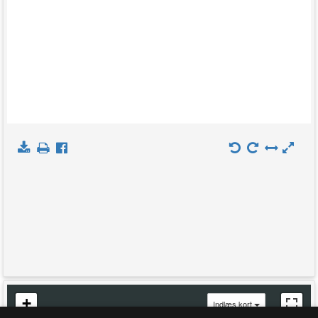
+
Indlæs kort