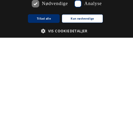
Nødvendige
Analyse
Tillad alle
Kun nødvendige
VIS COOKIEDETALJER
Nødvendige
Analyse
De cookies, der er nødvendige for at hjemmesiden fungerer.
Udbyder /
Navn på cookie
Udløb
Beskrivelse
Domæne
CookieScriptConsent
1
Denne
CookieScript
.www5.kb.dk
måned
cookie
bruges af
tjenesten
Cookie-
Script.com til
at huske
præferencer