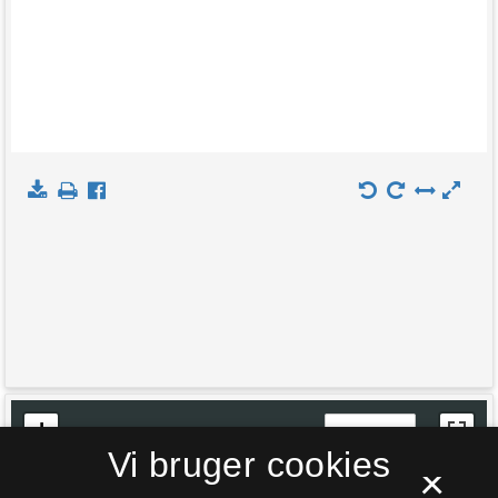
+
Indlæs kort
Vi bruger cookies
−
×