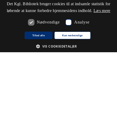
Det Kgl. Bibliotek bruger cookies til at indsamle statistik for
løbende at kunne forbedre hjemmesidens indhold.
Læs mere
Nødvendige
Analyse
Tillad alle
Kun nødvendige
VIS COOKIEDETALJER
Nødvendige
Analyse
De cookies, der er nødvendige for at hjemmesiden fungerer.
Udbyder /
Navn på cookie
Udløb
Beskrivelse
Domæne
CookieScriptConsent
1
Denne
CookieScript
.www5.kb.dk
måned
cookie
bruges af
tjenesten