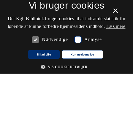
−
Vi bruger cookies
×
Det Kgl. Bibliotek bruger cookies til at indsamle statistik for
løbende at kunne forbedre hjemmesidens indhold.
Læs mere
Nødvendige
Analyse
Tillad alle
Kun nødvendige
VIS COOKIEDETALJER
Nødvendige
Analyse
De cookies, der er nødvendige for at hjemmesiden fungerer.
Udbyder /
Navn på cookie
Udløb
Beskrivelse
Domæne
CookieScriptConsent
1
Denne
CookieScript