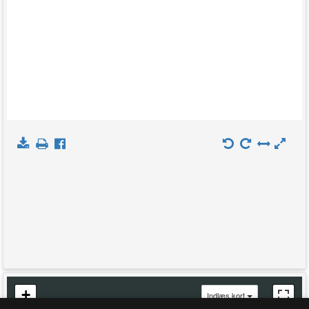
+
Indlæs kort