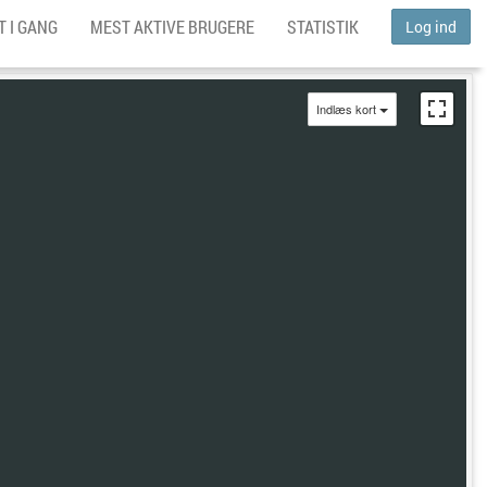
 I GANG
MEST AKTIVE BRUGERE
STATISTIK
Log ind
Indlæs kort