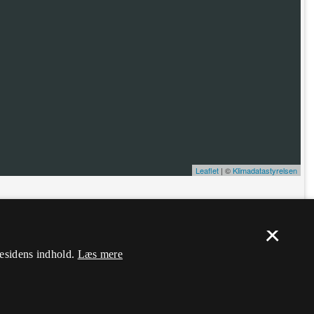
Leaflet
| ©
Klimadatastyrelsen
ælp. Du skal
logge ind
, og herefter kan du flytte nålen og ændre dens
×
mesidens indhold.
Læs mere