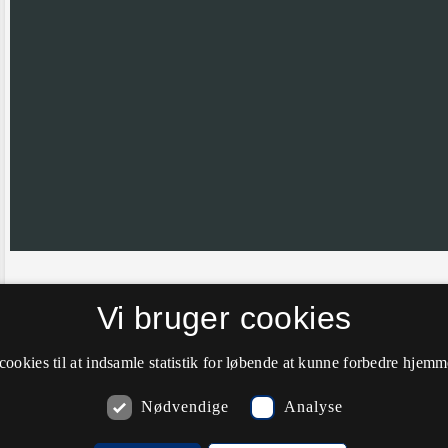
Hvis nålen ikke er helt korrekt placeret vil vi meget gerne have din hj
Vi bruger cookies
farve til grøn.
cookies til at indsamle statistik for løbende at kunne forbedre hjem
Nødvendige
Analyse
Kommentarer