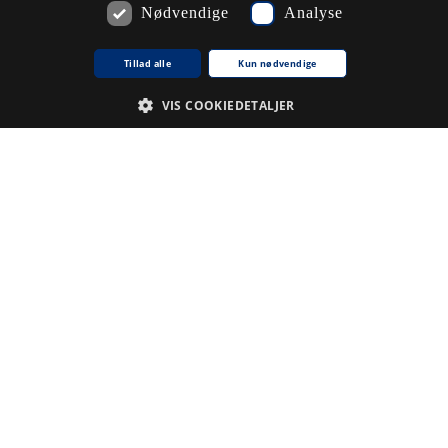
Nødvendige
Analyse
Tillad alle
Kun nødvendige
VIS COOKIEDETALJER
Nødvendige
Analyse
De cookies, der er nødvendige for at hjemmesiden fungerer.
Udbyder /
Navn på cookie
Udløb
Beskrivelse
Domæne
CookieScriptConsent
1
Denne
CookieScript
.www5.kb.dk
måned
cookie
bruges af
tjenesten
Cookie-
Script.com til
at huske
præferencer