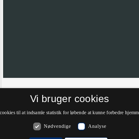
Hvis nålen ikke er helt korrekt placeret vil vi meget gerne have din hj
Vi bruger cookies
farve til grøn.
cookies til at indsamle statistik for løbende at kunne forbedre hjem
Nødvendige
Analyse
Kommentarer