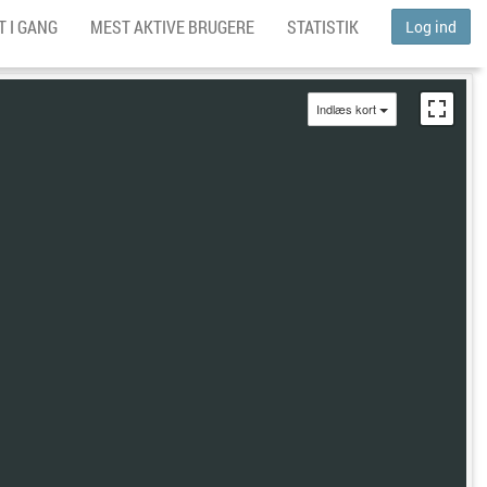
 I GANG
MEST AKTIVE BRUGERE
STATISTIK
Log ind
Indlæs kort