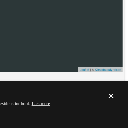
Leaflet
| ©
Klimadatastyrelsen
ælp. Du skal
logge ind
, og herefter kan du flytte nålen og ændre dens
×
mesidens indhold.
Læs mere