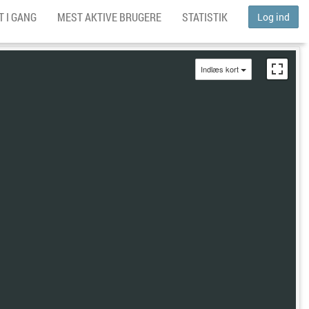
 I GANG
MEST AKTIVE BRUGERE
STATISTIK
Log ind
Indlæs kort