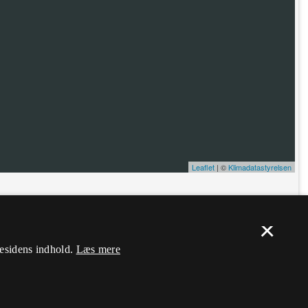
Leaflet
| ©
Klimadatastyrelsen
ælp. Du skal
logge ind
, og herefter kan du flytte nålen og ændre dens
×
mesidens indhold.
Læs mere