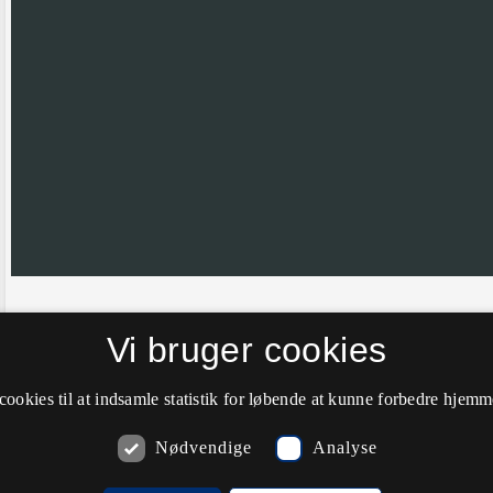
Hvis nålen ikke er helt korrekt placeret vil vi meget gerne have din hj
Vi bruger cookies
farve til grøn.
cookies til at indsamle statistik for løbende at kunne forbedre hjem
Nødvendige
Analyse
Kommentarer