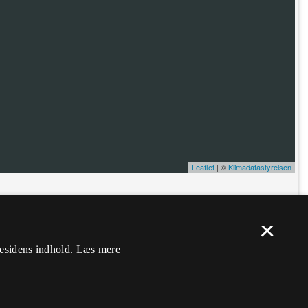
Leaflet
| ©
Klimadatastyrelsen
ælp. Du skal
logge ind
, og herefter kan du flytte nålen og ændre dens
×
mesidens indhold.
Læs mere