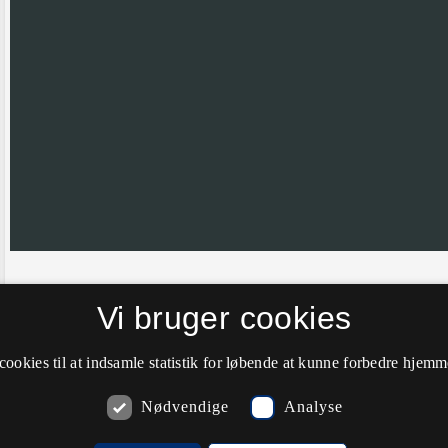
Hvis nålen ikke er helt korrekt placeret vil vi meget gerne have din hj
Vi bruger cookies
farve til grøn.
cookies til at indsamle statistik for løbende at kunne forbedre hjem
Nødvendige
Analyse
Kommentarer