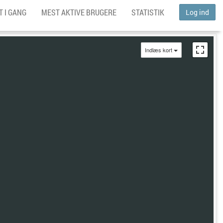
 I GANG
MEST AKTIVE BRUGERE
STATISTIK
Log ind
Indlæs kort