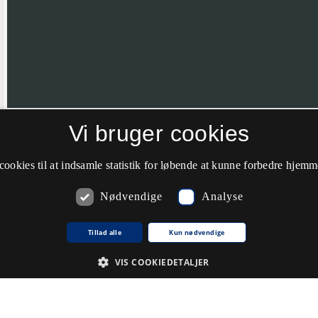
Vi bruger cookies
Hvis nålen ikke er helt korrekt placeret vil vi meget gerne have din hj
farve til grøn.
cookies til at indsamle statistik for løbende at kunne forbedre hjem
Nødvendige
Analyse
Kommentarer
Tillad alle
Kun nødvendige
VIS COOKIEDETALJER
Du skal
logge ind
for at kunne skrive kommentarer.