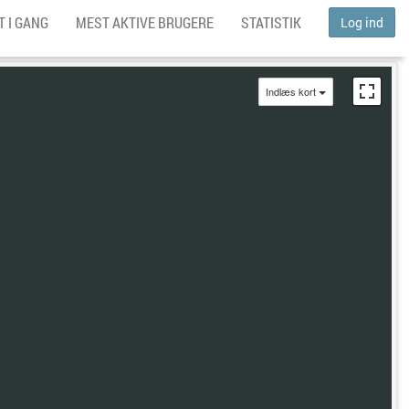
 I GANG
MEST AKTIVE BRUGERE
STATISTIK
Log ind
Indlæs kort