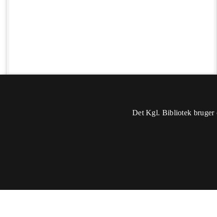
Det Kgl. Bibliotek bruger 
Oplysninger
Sidst rettet: 2019-01-13 08:51
Du skal
logge ind
for at kunne ændre eller tilføje oplysninger.
Titel:
- 1948-1952 -
Sted:
Danmark, Jylland, Hald Ege