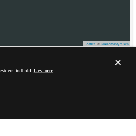
Leaflet
| ©
Klimadatastyrelsen
×
ælp. Du skal
logge ind
, og herefter kan du flytte nålen og ændre dens
mesidens indhold.
Læs mere