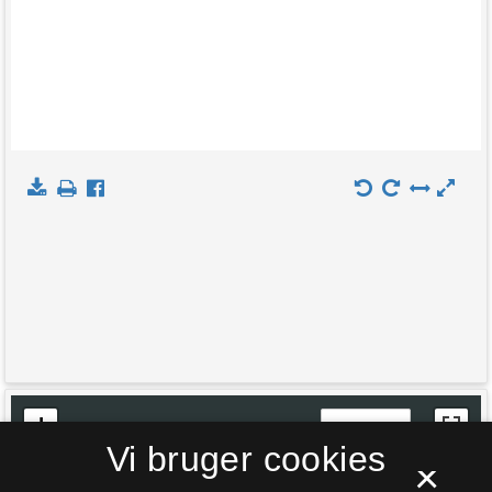
+
Indlæs kort
Vi bruger cookies
−
×