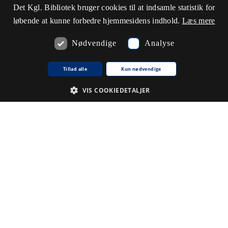
Det Kgl. Bibliotek bruger cookies til at indsamle statistik for
løbende at kunne forbedre hjemmesidens indhold.
Læs mere
Nødvendige
Analyse
Tillad alle
Kun nødvendige
VIS COOKIEDETALJER
Nødvendige
Analyse
De cookies, der er nødvendige for at hjemmesiden fungerer.
Udbyder /
Navn på cookie
Udløb
Beskrivelse
Domæne
CookieScriptConsent
1
Denne
CookieScript
.www5.kb.dk
måned
cookie
bruges af
tjenesten