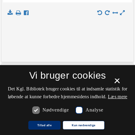
+
Vi bruger cookies
Indlæs kort
×
−
Det Kgl. Bibliotek bruger cookies til at indsamle statistik for
løbende at kunne forbedre hjemmesidens indhold.
Læs mere
Nødvendige
Analyse
Tillad alle
Kun nødvendige