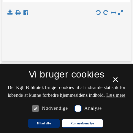
+
Vi bruger cookies
Indlæs kort
×
−
Det Kgl. Bibliotek bruger cookies til at indsamle statistik for
løbende at kunne forbedre hjemmesidens indhold.
Læs mere
Nødvendige
Analyse
Tillad alle
Kun nødvendige