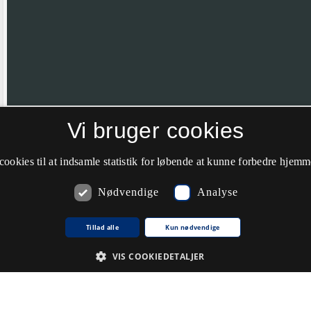
Vi bruger cookies
Hvis nålen ikke er helt korrekt placeret vil vi meget gerne have din hj
farve til grøn.
cookies til at indsamle statistik for løbende at kunne forbedre hjem
Nødvendige
Analyse
Kommentarer
Tillad alle
Kun nødvendige
VIS COOKIEDETALJER
Du skal
logge ind
for at kunne skrive kommentarer.