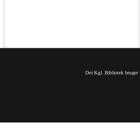
Det Kgl. Bibliotek bruger 
Oplysninger
Sidst rettet: 2020-10-29 01:07
Du skal
logge ind
for at kunne ændre eller tilføje oplysninger.
Titel:
- 1951 -
Sted:
Danmark, Jylland, Bovrup