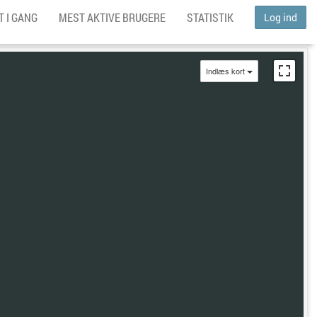
 I GANG
MEST AKTIVE BRUGERE
STATISTIK
Log ind
Indlæs kort