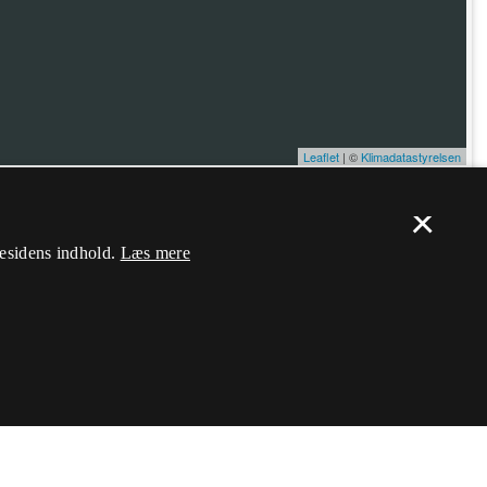
Leaflet
| ©
Klimadatastyrelsen
×
ælp. Du skal
logge ind
, og herefter kan du flytte nålen og ændre dens
mesidens indhold.
Læs mere