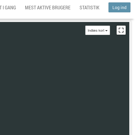
 I GANG
MEST AKTIVE BRUGERE
STATISTIK
Log ind
Indlæs kort