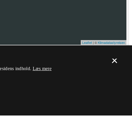
Leaflet
| ©
Klimadatastyrelsen
×
ælp. Du skal
logge ind
, og herefter kan du flytte nålen og ændre dens
mesidens indhold.
Læs mere