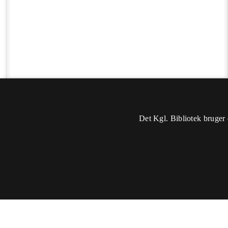
Det Kgl. Bibliotek bruger 
Oplysninger
Sidst rettet: 2019-05-04 02:17
Du skal
logge ind
for at kunne ændre eller tilføje oplysninger.
Titel:
Høng Station
Sted:
Danmark, Sjælland, Høng