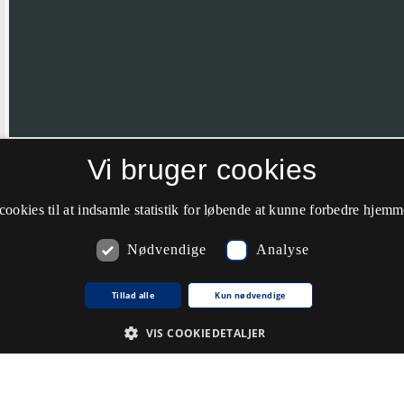
Vi bruger cookies
Hvis nålen ikke er helt korrekt placeret vil vi meget gerne have din hj
farve til grøn.
cookies til at indsamle statistik for løbende at kunne forbedre hjem
Nødvendige
Analyse
Kommentarer
Tillad alle
Kun nødvendige
VIS COOKIEDETALJER
Du skal
logge ind
for at kunne skrive kommentarer.