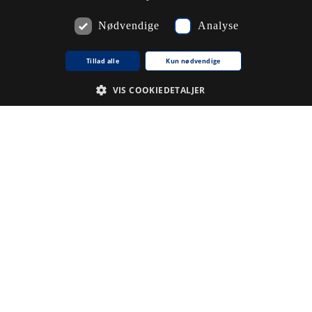
Nødvendige
Analyse
Tillad alle
Kun nødvendige
VIS COOKIEDETALJER
Nødvendige
Analyse
De cookies, der er nødvendige for at hjemmesiden fungerer.
Udbyder /
Navn på cookie
Udløb
Beskrivelse
Domæne
CookieScriptConsent
1
Denne
CookieScript
.www5.kb.dk
måned
cookie
bruges af
tjenesten
Cookie-
Script.com til
at huske