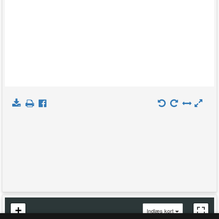
+
Indlæs kort