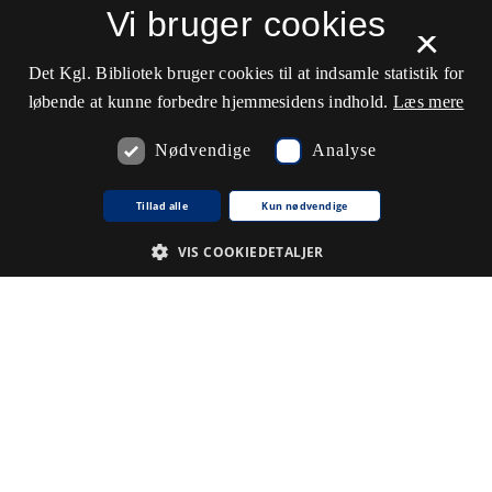
−
Vi bruger cookies
×
Det Kgl. Bibliotek bruger cookies til at indsamle statistik for
løbende at kunne forbedre hjemmesidens indhold.
Læs mere
Nødvendige
Analyse
Tillad alle
Kun nødvendige
VIS COOKIEDETALJER
Nødvendige
Analyse
De cookies, der er nødvendige for at hjemmesiden fungerer.
Udbyder /
Navn på cookie
Udløb
Beskrivelse
Domæne
CookieScriptConsent
1
Denne
CookieScript