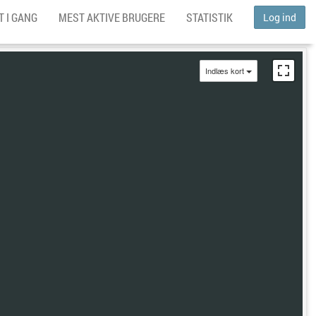
 I GANG
MEST AKTIVE BRUGERE
STATISTIK
Log ind
Indlæs kort