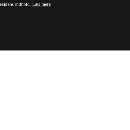
mesidens indhold.
Læs mere
kke til besøgende. Det er nødvendigt, at cookie-Script.com
alt til at opretholde en anonym brugersession fra serveren.