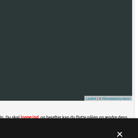
Leaflet
| ©
Klimadatastyrelsen
ælp. Du skal
logge ind
, og herefter kan du flytte nålen og ændre dens
×