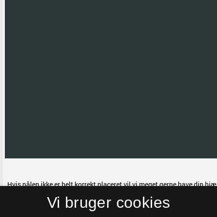
Hvis nålen ikke er helt korrekt placeret vil vi meget gerne have din hj
farve til grøn.
Vi bruger cookies