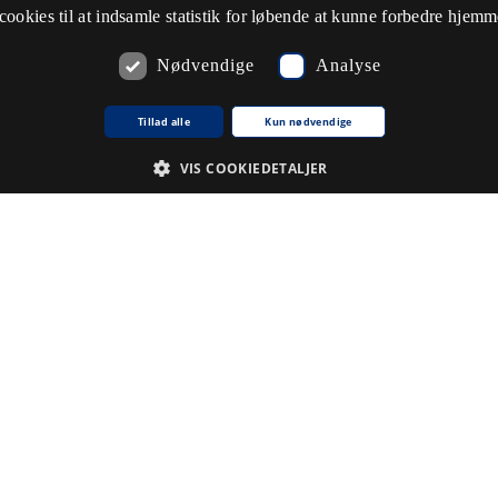
cookies til at indsamle statistik for løbende at kunne forbedre hjem
Kommentarer
Nødvendige
Analyse
Tillad alle
Kun nødvendige
Du skal
logge ind
for at kunne skrive kommentarer.
VIS COOKIEDETALJER
Emneord
Nødvendige
Analyse
Du skal
logge ind
for at kunne tilføje emneord
.
krivelse
ne cookie bruges af tjenesten Cookie-Script.com til at huske præferencer for samty
kie banner fungerer korrekt.
kie til sessioner til generelle formål, brugt af websteder skrevet i JSP. Bruges norm