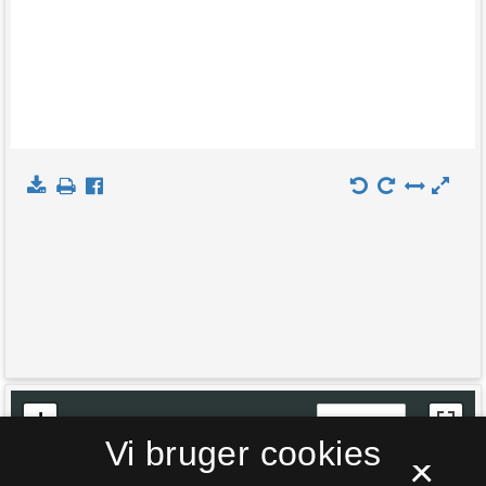
+
Indlæs kort
Vi bruger cookies
−
×