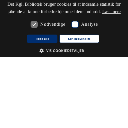
Det Kgl. Bibliotek bruger cookies til at indsamle statistik for
løbende at kunne forbedre hjemmesidens indhold.
Læs mere
Nødvendige
Analyse
Tillad alle
Kun nødvendige
VIS COOKIEDETALJER
Nødvendige
Analyse
De cookies, der er nødvendige for at hjemmesiden fungerer.
Udbyder /
Navn på cookie
Udløb
Beskrivelse
Domæne
CookieScriptConsent
1
Denne
CookieScript
.www5.kb.dk
måned
cookie
bruges af
tjenesten