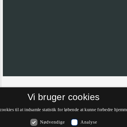
Hvis nålen ikke er helt korrekt placeret vil vi meget gerne have din hj
Vi bruger cookies
farve til grøn.
cookies til at indsamle statistik for løbende at kunne forbedre hjem
Nødvendige
Analyse
Kommentarer