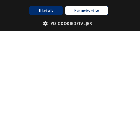
Tillad alle
Kun nødvendige
Du skal
logge ind
for at kunne skrive kommentarer.
VIS COOKIEDETALJER
Emneord
Nødvendige
Analyse
.
Du skal
logge ind
for at kunne tilføje emneord
krivelse
ne cookie bruges af tjenesten Cookie-Script.com til at huske præferencer for samty
kie banner fungerer korrekt.
kie til sessioner til generelle formål, brugt af websteder skrevet i JSP. Bruges norm
rg Biblioteket
For udviklere
About
Partners