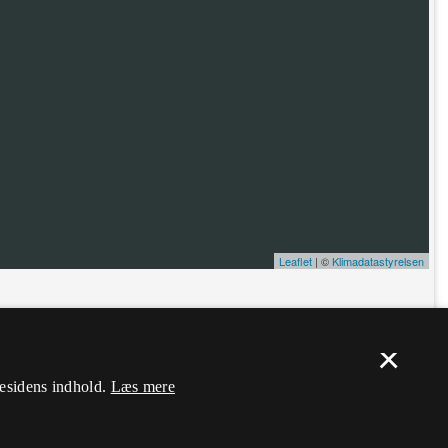
Leaflet
| ©
Klimadatastyrelsen
ælp. Du skal
logge ind
, og herefter kan du flytte nålen og ændre dens
×
mesidens indhold.
Læs mere