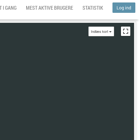
 I GANG
MEST AKTIVE BRUGERE
STATISTIK
Log ind
Indlæs kort