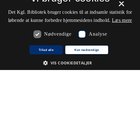
×
Det Kgl. Bibliotek bruger cookies til at indsamle statistik for
løbende at kunne forbedre hjemmesidens indhold.
Læs mere
Nødvendige
Analyse
Tillad alle
Kun nødvendige
VIS COOKIEDETALJER
Nødvendige
Analyse
De cookies, der er nødvendige for at hjemmesiden fungerer.
Udbyder /
Navn på cookie
Udløb
Beskrivelse
Domæne
CookieScriptConsent
1
Denne
CookieScript
.www5.kb.dk
måned
cookie
bruges af