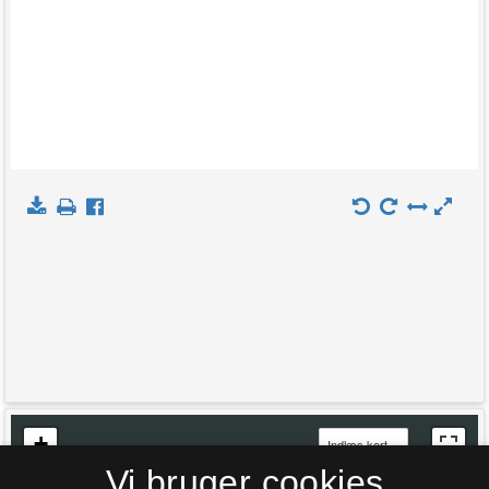
+
Indlæs kort
Vi bruger cookies
−