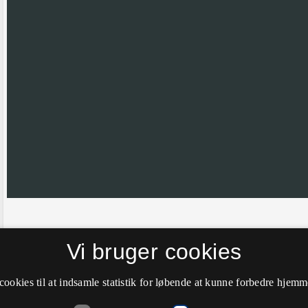
Hvis nålen ikke er helt korrekt placeret vil vi meget gerne have din hj
Vi bruger cookies
farve til grøn.
cookies til at indsamle statistik for løbende at kunne forbedre hjem