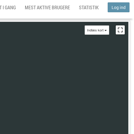
 I GANG
MEST AKTIVE BRUGERE
STATISTIK
Log ind
Indlæs kort