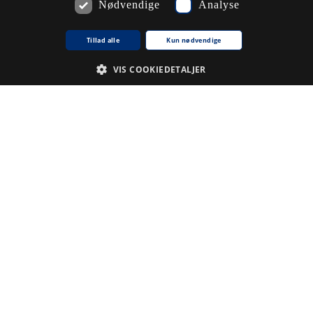
Nødvendige
Analyse
Kommentarer
Tillad alle
Kun nødvendige
Du skal
logge ind
for at kunne skrive kommentarer.
VIS COOKIEDETALJER
Emneord
Nødvendige
Analyse
.
Du skal
logge ind
for at kunne tilføje emneord
krivelse
ne cookie bruges af tjenesten Cookie-Script.com til at huske præferencer for samty
kie banner fungerer korrekt.
kie til sessioner til generelle formål, brugt af websteder skrevet i JSP. Bruges norm