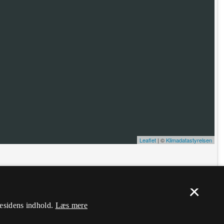
Leaflet
| ©
Klimadatastyrelsen
ælp. Du skal
logge ind
, og herefter kan du flytte nålen og ændre dens
×
mesidens indhold.
Læs mere