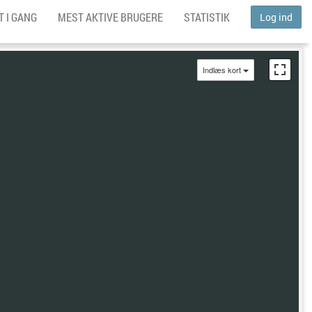
 I GANG
MEST AKTIVE BRUGERE
STATISTIK
Log ind
Indlæs kort