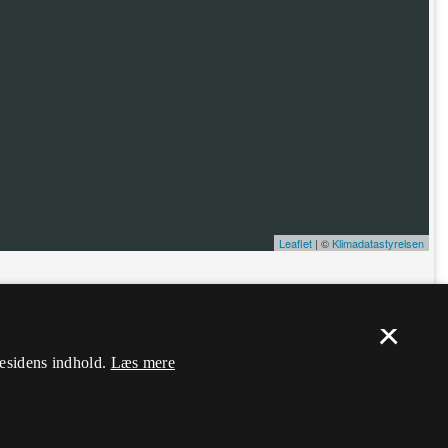
Leaflet
| ©
Klimadatastyrelsen
ælp. Du skal
logge ind
, og herefter kan du flytte nålen og ændre dens
×
mesidens indhold.
Læs mere