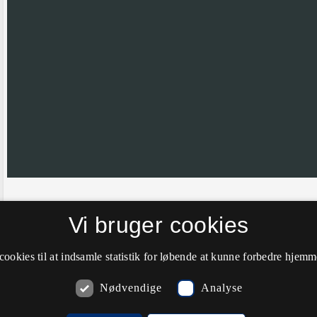
Hvis nålen ikke er helt korrekt placeret vil vi meget gerne have din hj
Vi bruger cookies
farve til grøn.
cookies til at indsamle statistik for løbende at kunne forbedre hjem
Nødvendige
Analyse
Kommentarer