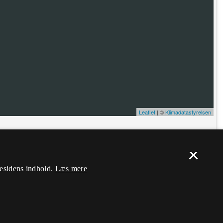
Leaflet
| ©
Klimadatastyrelsen
ælp. Du skal
logge ind
, og herefter kan du flytte nålen og ændre dens
×
mesidens indhold.
Læs mere