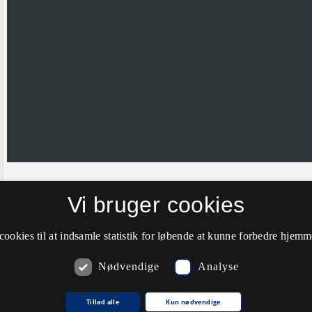
Hvis nålen ikke er helt korrekt placeret vil vi meget gerne have din hj
Vi bruger cookies
farve til grøn.
cookies til at indsamle statistik for løbende at kunne forbedre hjem
Nødvendige
Analyse
Kommentarer
Tillad alle
Kun nødvendige