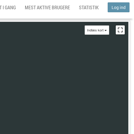
 I GANG
MEST AKTIVE BRUGERE
STATISTIK
Log ind
Indlæs kort