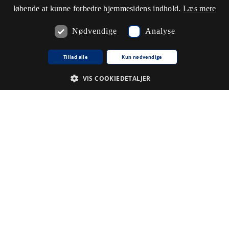
løbende at kunne forbedre hjemmesidens indhold.
Læs mere
Nødvendige
Analyse
Tillad alle
Kun nødvendige
VIS COOKIEDETALJER
Nødvendige
Analyse
De cookies, der er nødvendige for at hjemmesiden fungerer.
Udbyder /
Navn på cookie
Udløb
Beskrivelse
Domæne
CookieScriptConsent
1
Denne
CookieScript
.www5.kb.dk
måned
cookie
bruges af
tjenesten
Cookie-
Script.com til