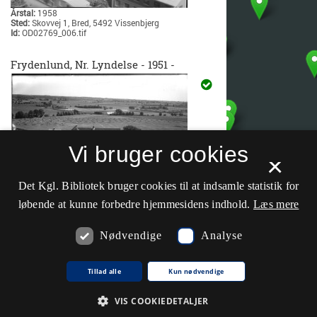
Årstal:
1958
Sted:
Skovvej 1, Bred, 5492 Vissenbjerg
Id:
OD02769_006.tif
Frydenlund, Nr. Lyndelse - 1951 -
Vi bruger cookies
×
Det Kgl. Bibliotek bruger cookies til at indsamle statistik for
løbende at kunne forbedre hjemmesidens indhold.
Læs mere
Årstal:
1951
Sted:
Nymarksgyden 7, Nr. Lyndelse, 5792 Årslev
Nødvendige
Analyse
Id:
OD00315_001Rc.tif
+
Lilleskov Teglværk ApS - 1964 -
Tillad alle
Kun nødvendige
−
VIS COOKIEDETALJER
Leaflet
| ©
Klimadatastyrelsen