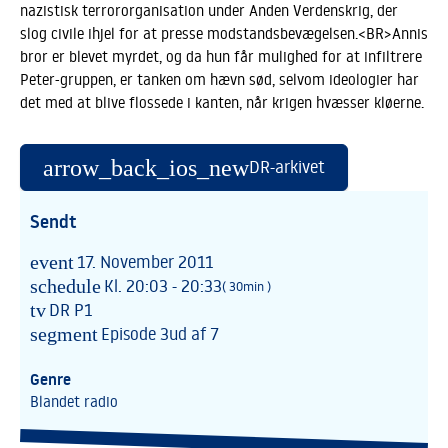
nazistisk terrororganisation under Anden Verdenskrig, der
slog civile ihjel for at presse modstandsbevægelsen.<BR>Annis
bror er blevet myrdet, og da hun får mulighed for at infiltrere
Peter-gruppen, er tanken om hævn sød, selvom ideologier har
det med at blive flossede i kanten, når krigen hvæsser kløerne.
arrow_back_ios_new
DR-arkivet
Sendt
event
17. November 2011
schedule
Kl. 20:03 - 20:33
( 30min )
tv
DR P1
segment
Episode 3
ud af 7
Genre
Blandet radio