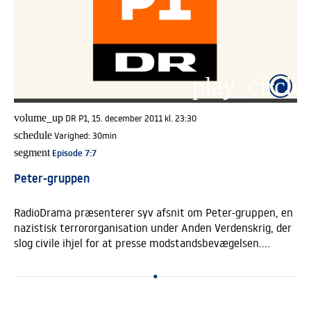
play_circle_
volume_up
DR P1, 15. december 2011 kl. 23:30
schedule
Varighed:
30min
segment
Episode 7
:7
Peter-gruppen
RadioDrama præsenterer syv afsnit om Peter-gruppen, en
nazistisk terrororganisation under Anden Verdenskrig, der
slog civile ihjel for at presse modstandsbevægelsen.
<BR>Annis bror er blevet myrdet, og da hun får mulighed
for at infiltrere Peter-gruppen, er tanken om hævn sød,
selvom ideologier har det med at blive flossede i kanten,
når krigen hvæsser kløerne.