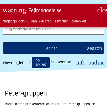
search
ROYAL DANISH LIBRARY LOGO
warning
clo
Fejlmeddelelse
LUK
MENU
Noget gik galt - vi kan ikke afspille lydfilen i øjeblikket
Søg på KB
search
Søg her
DR-
info_outline
Søgning
Udsendelse
chevron_left
... /
/
/
arkivet
Peter-gruppen
RadioDrama præsenterer syv afsnit om Peter-gruppen, en