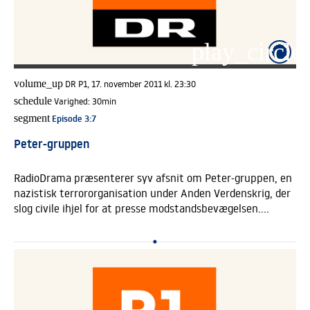
play_circle_
volume_up
DR P1, 17. november 2011 kl. 23:30
schedule
Varighed:
30min
segment
Episode 3
:7
Peter-gruppen
RadioDrama præsenterer syv afsnit om Peter-gruppen, en
nazistisk terrororganisation under Anden Verdenskrig, der
slog civile ihjel for at presse modstandsbevægelsen.
<BR>Annis bror er blevet myrdet, og da hun får mulighed
for at infiltrere Peter-gruppen, er tanken om hævn sød,
selvom ideologier har det med at blive flossede i kanten,
når krigen hvæsser kløerne.