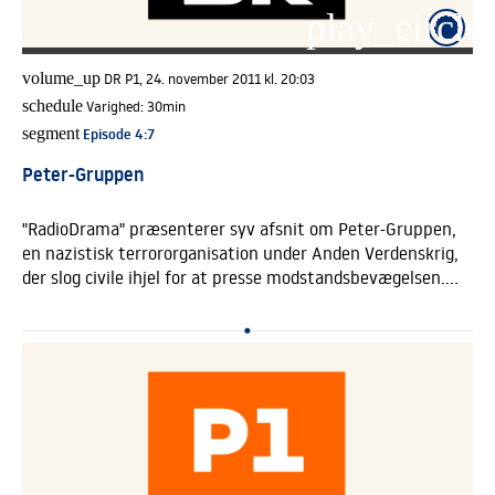
play_circle_
volume_up
DR P1, 24. november 2011 kl. 20:03
schedule
Varighed:
30min
segment
Episode 4
:7
Peter-Gruppen
"RadioDrama" præsenterer syv afsnit om Peter-Gruppen,
en nazistisk terrororganisation under Anden Verdenskrig,
der slog civile ihjel for at presse modstandsbevægelsen.
Annis bror er blevet myrdet og da hun får mulighed for at
infiltrere Peter-gruppen er tanken om hævn sød selvom
ideologier har det med at blive flossede i kanten, når
krigen hvæsser kløerne.