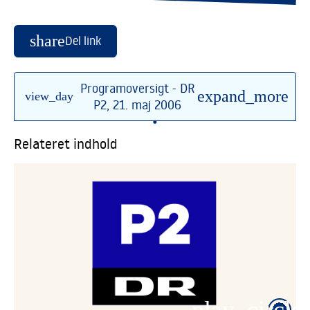
share
Del link
Programoversigt - DR
expand_more
view_day
P2, 21. maj 2006
•
Relateret indhold