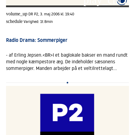
play_circle_
volume_up
DR P2, 3. maj 2006 kl. 19:40
schedule
Varighed:
1t 8min
Radio Drama: Sommerpiger
- af Erling Jepsen.<BR>I et baglokale bakser en mand rundt
med nogle kæmpestore æg. De indeholder sæsonens
sommerpiger. Manden arbejder på et veltilrettelagt
sommerpige-program, der er finansieret af
turistforeningen. Hvert år udklækkes et nyt kuld
sommerpiger, der kan få mændenes nakker til at gå af led.
Men hvad, hvis en sommerpige hellere vil lave noget
andet?