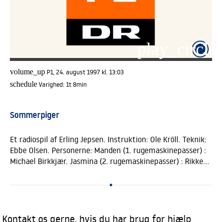
play_circle_
volume_up
P1, 24. august 1997 kl. 13:03
schedule
Varighed:
1t 8min
Sommerpiger
Et radiospil af Erling Jepsen. Instruktion: Ole Kröll. Teknik:
Ebbe Olsen. Personerne: Manden (1. rugemaskinepasser) :
Michael Birkkjær. Jasmina (2. rugemaskinepasser) : Rikke
Weissfeld. Heidi: Marina Bouras. Susanne: Iben Hjejle. Vibe:
Trine Appel. Pernille: Karin Rørbech. Alice: Mika Heilmann.
Et hemmeligt projekt finder sted i turistforeningens
baglokale. Stedet er ruge-anstalten for de dejlige
sommerpiger, som pludselig dukker op i gadebilledet, når
Kontakt os gerne, hvis du har brug for hjælp