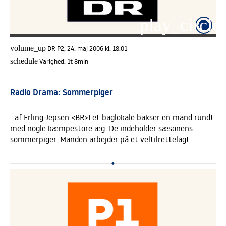
play_circle_
volume_up
DR P2, 24. maj 2006 kl. 18:01
schedule
Varighed:
1t 8min
Radio Drama: Sommerpiger
- af Erling Jepsen.<BR>I et baglokale bakser en mand rundt
med nogle kæmpestore æg. De indeholder sæsonens
sommerpiger. Manden arbejder på et veltilrettelagt
sommerpige-program, der er finansieret af
turistforeningen. Hvert år udklækkes et nyt kuld
sommerpiger, der kan få mændenes nakker til at gå af led.
Men hvad, hvis en sommerpige hellere vil lave noget
andet?