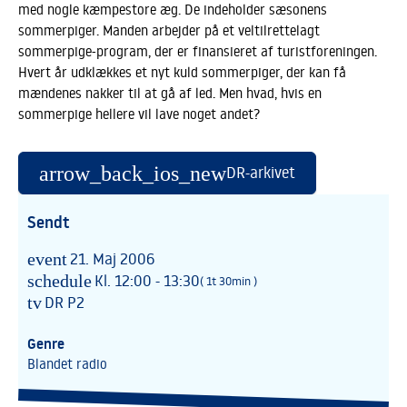
med nogle kæmpestore æg. De indeholder sæsonens
sommerpiger. Manden arbejder på et veltilrettelagt
sommerpige-program, der er finansieret af turistforeningen.
Hvert år udklækkes et nyt kuld sommerpiger, der kan få
mændenes nakker til at gå af led. Men hvad, hvis en
sommerpige hellere vil lave noget andet?
arrow_back_ios_new
DR-arkivet
Sendt
event
21. Maj 2006
schedule
Kl. 12:00 - 13:30
( 1t 30min )
tv
DR P2
Genre
Blandet radio