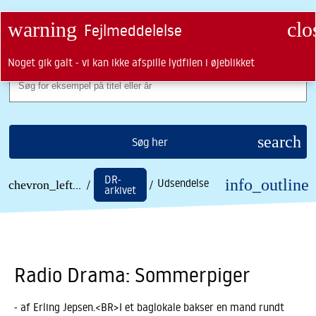
search
ROYAL DANISH LIBRARY LOGO
warning
clo
Fejlmeddelelse
LUK
MENU
Noget gik galt - vi kan ikke afspille lydfilen i øjeblikket
Søg på KB
search
Søg her
DR-
info_outline
Søgning
Udsendelse
chevron_left
... /
/
/
arkivet
Radio Drama: Sommerpiger
- af Erling Jepsen.<BR>I et baglokale bakser en mand rundt