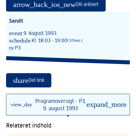
arrow_back_ios_new
DR-arkivet
Sendt
event
9. August 1993
schedule
Kl. 18:03 - 19:00
( 57min )
tv
P3
share
Del link
Programoversigt - P3,
expand_more
view_day
9. august 1993
•
Relateret indhold