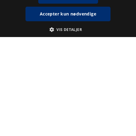
Accepter kun nødvendige
VIS DETALJER
Absolut nødvendige
Statistiske
Absolut nødvendige cookies muliggør hjemmesidens grundlæggende
funktionalitet såsom brugerlogin og kontoadministration.
Hjemmesiden kan ikke bruges korrekt uden de absolut nødvendige
cookies.
Udbyder /
Navn
Udløbsdato
Beskrivelse
Domæne
Authorization
www.kb.dk
Session
Denne cookie
bruges til at
bekræfte, at du
er logget ind,
og at du har