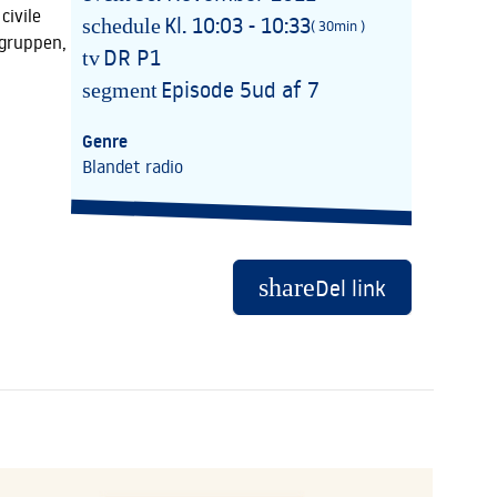
civile
Kl. 10:03 - 10:33
schedule
( 30min )
-gruppen,
DR P1
tv
Episode 5
ud af 7
segment
Genre
Blandet radio
share
Del link