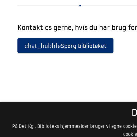
infiltrere Peter-gruppen er tanken om hævn sød selvom
ideologier har det med at blive flossede i kanten, når kri
hvæsser kløerne.
Kontakt os gerne, hvis du har brug fo
chat_bubble
Spørg biblioteket
D
På Det Kgl. Biblioteks hjemmesider bruger vi egne cookie
cookie