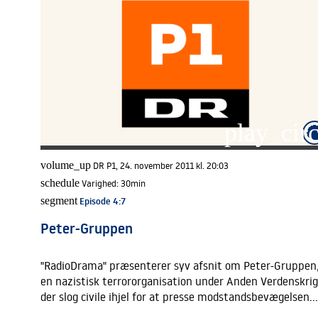
play_circ
volume_up
DR P1, 24. november 2011 kl. 20:03
schedule
Varighed:
30min
segment
Episode 4
:7
Peter-Gruppen
"RadioDrama" præsenterer syv afsnit om Peter-Gruppen
en nazistisk terrororganisation under Anden Verdenskrig
der slog civile ihjel for at presse modstandsbevægelsen.
Annis bror er blevet myrdet og da hun får mulighed for 