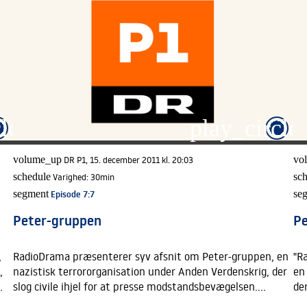
le_filled
play_circle_
volume_up
DR P1, 15. december 2011 kl. 20:03
vo
schedule
Varighed:
30min
sc
segment
Episode 7
:7
se
Peter-gruppen
P
,
RadioDrama præsenterer syv afsnit om Peter-gruppen, en
"R
,
nazistisk terrororganisation under Anden Verdenskrig, der
en
slog civile ihjel for at presse modstandsbevægelsen.
de
at
<BR>Annis bror er blevet myrdet, og da hun får mulighed
An