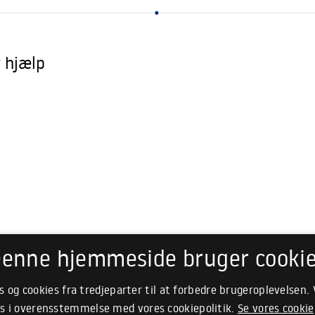
for at infiltrere Peter-gruppen, er tanken om hævn sød,
in
gen
selvom ideologier har det med at blive flossede i kanten,
id
når krigen hvæsser kløerne.
hv
r hjælp
enne hjemmeside bruger cooki
s og cookies fra tredjeparter til at forbedre brugeroplevelsen.
s i overensstemmelse med vores cookiepolitik.
Se vores cookie