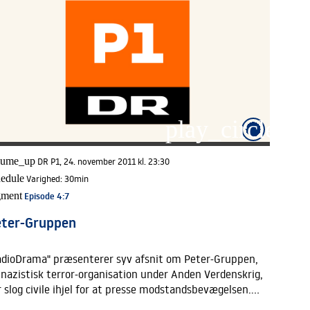
filled
play_circle_fi
lume_up
DR P1, 24. november 2011 kl. 23:30
hedule
Varighed:
30min
gment
Episode 4
:7
eter-Gruppen
adioDrama" præsenterer syv afsnit om Peter-Gruppen,
 nazistisk terror-organisation under Anden Verdenskrig,
r slog civile ihjel for at presse modstandsbevægelsen.
nis bror er blevet myrdet og da hun får mulighed for at