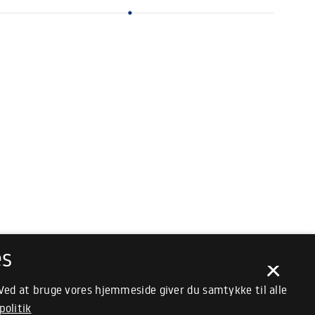
filtrere Peter-gruppen er tanken om hævn sød selvom
eologier har det med at blive flossede i kanten, når krigen
æsser kløerne.
es
×
 Ved at bruge vores hjemmeside giver du samtykke til alle
politik