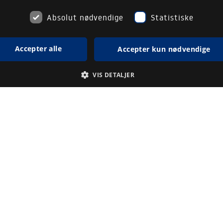
Absolut nødvendige
Statistiske
Accepter alle
Accepter kun nødvendige
VIS DETALJER
Absolut nødvendige
Statistiske
æggende funktionalitet såsom brugerlogin og kontoadministration. Hjemmeside
Udløbsdato
Beskrivelse
3 måneder
Denne cookie bruges af Cookie-Script.com-tjenesten til at huske præ
1 uge
Cookie-Script.com cookiebanner fungerer korrekt.
Session
Denne cookie bruges til at bekræfte, at du er logget ind, og at du ha
hjemmesider.