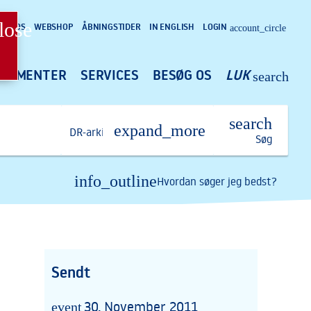
lose
OM OS
WEBSHOP
ÅBNINGSTIDER
IN ENGLISH
LOGIN
account_circle
GEMENTER
SERVICES
BESØG OS
LUK
search
search
DR-arkivet
Søg
info_outline
Hvordan søger jeg bedst?
Sendt
30. November 2011
event