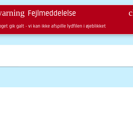
arning
Fejlmeddelelse
c
LÅN OG AFLEVERING
BLIV BRUGER
get gik galt - vi kan ikke afspille lydfilen i øjeblikket
FIND MATERIALE
INSPIRATION
ARRAN