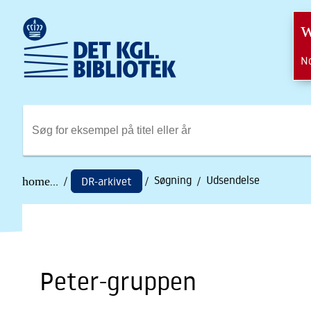
ROYAL DANISH LIBRARY LOGO
w
No
Søg på KB
Søgning
Udsendelse
home
... /
DR-arkivet
/
/
Peter-gruppen