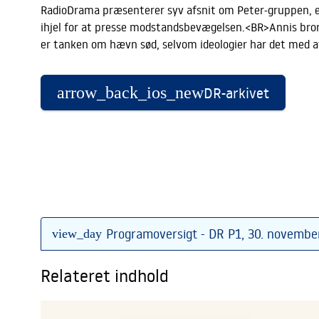
RadioDrama præsenterer syv afsnit om Peter-gruppen, en 
ihjel for at presse modstandsbevægelsen.<BR>Annis bror 
er tanken om hævn sød, selvom ideologier har det med at 
arrow_back_ios_new
DR-arkivet
Programoversigt - DR P1, 30. novembe
view_day
Relateret indhold