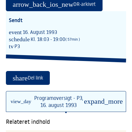
arrow_back_ios_new
DR-arkivet
Sendt
event
16. August 1993
schedule
Kl. 18:03 - 19:00
( 57min )
tv
P3
share
Del link
Programoversigt - P3,
expand_more
view_day
16. august 1993
•
Relateret indhold