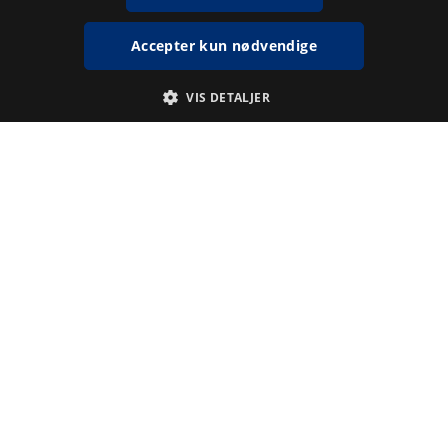
Accepter kun nødvendige
VIS DETALJER
Absolut nødvendige
Statistiske
Absolut nødvendige cookies muliggør hjemmesidens grundlæggende
funktionalitet såsom brugerlogin og kontoadministration.
Hjemmesiden kan ikke bruges korrekt uden de absolut nødvendige
cookies.
Udbyder /
Navn
Udløbsdato
Beskrivelse
Domæne
CookieScriptConsent
3 måneder
Denne cookie
CookieScript
www.kb.dk
1 uge
bruges af
Cookie-
Script.com-
tjenesten til at