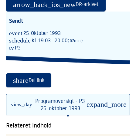
arrow_back_ios_new
DR-arkivet
Sendt
event
25. Oktober 1993
schedule
Kl. 19:03 - 20:00
( 57min )
tv
P3
share
Del link
Programoversigt - P3,
expand_more
view_day
25. oktober 1993
•
Relateret indhold