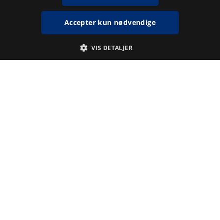
Accepter kun nødvendige
VIS DETALJER
Absolut nødvendige
Statistiske
Absolut nødvendige cookies muliggør hjemmesidens grundlæggende
funktionalitet såsom brugerlogin og kontoadministration.
Hjemmesiden kan ikke bruges korrekt uden de absolut nødvendige
cookies.
Udbyder /
Navn
Udløbsdato
Beskrivelse
Domæne
CookieScriptConsent
3 måneder
Denne cookie
CookieScript
www.kb.dk
1 uge
bruges af
Cookie-
Script.com-
tjenesten til at