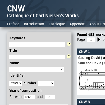
CNW
Catalogue of Carl Nielsen's Works
Preface
Introduction
Catalogue
Appendix
About C
Found 453 works
Keywords
Page
o
?
Title
CNW 1
?
Saul og David
|
Name
Saul and David
Identifier
number:
Year of composition
Between
and
CNW 3