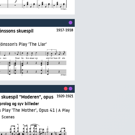
ónssons skuespil
1917-1918
jónsson's Play 'The Liar'
s skuespil "Moderen", opus
1920-1921
 prolog og syv billeder
s Play 'The Mother', Opus 41
| A Play
n Scenes