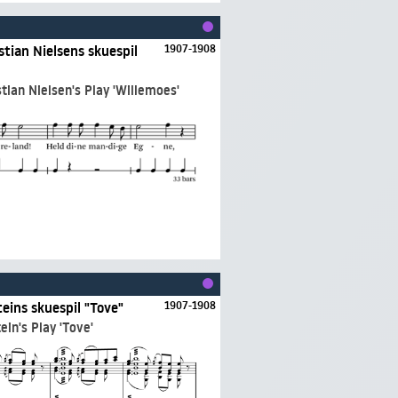
istian Nielsens skuespil
1907-1908
stian Nielsen's Play 'Willemoes'
teins skuespil "Tove"
1907-1908
ein's Play 'Tove'