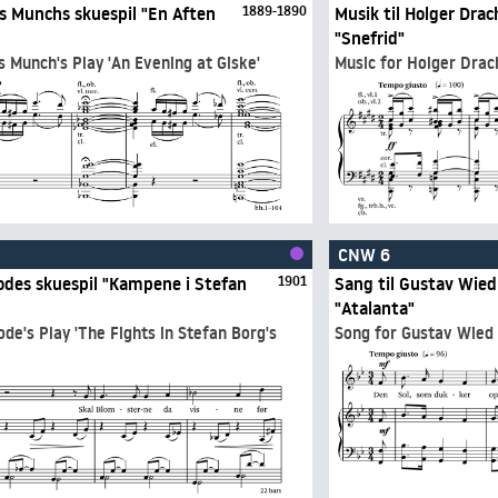
as Munchs skuespil "En Aften
1889-1890
Musik til Holger Dr
"Snefrid"
 Munch's Play 'An Evening at Giske'
Music for Holger Drac
CNW 6
Rodes skuespil "Kampene i Stefan
1901
Sang til Gustav Wied
"Atalanta"
de's Play 'The Fights in Stefan Borg's
Song for Gustav Wied 