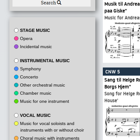
Musik til Andre
paa Giske"
Music for Andreas
STAGE MUSIC
Opera
Incidental music
INSTRUMENTAL MUSIC
Symphony
CNW 5
Concerto
Sang til Helge 
Other orchestral music
Borgs Hjem"
Song for Helge Ro
Chamber music
House'
Music for one instrument
VOCAL MUSIC
Music for vocal soloists and
instruments with or without choir
Choral music with instruments