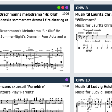
CNW 8
r Drachmanns melodrama "Hr. Oluf
1906
Musik til Lauritz Chr
"Willemoes"
Music for Lauritz Chri
 Drachmann's Melodrama 'Sir Oluf He
CNW 10
enzons skuespil "Forældre"
1908
Musik til Ludvig Hols
nzon's Play 'Parents'
Music for Ludvig Holst