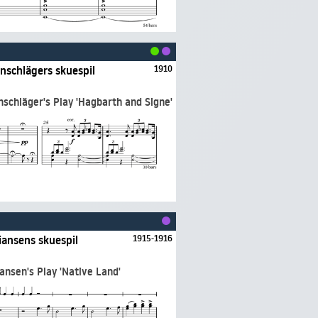
nschlägers skuespil
1910
schläger's Play 'Hagbarth and Signe'
tiansens skuespil
1915-1916
iansen's Play 'Native Land'