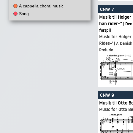
A cappella choral music
CNW 7
Song
Musik til Holge
han rider–"
| Den danske sommernats drama i fire akter og et
forspil
Music for Holger
Rides–'
| A Danish Summer-Night's Drama in Four Acts and a
Prelude
CNW 9
Musik til Otto B
Music for Otto Be