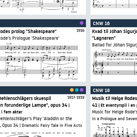
CNW 16
 Rodes prolog "Shakespeare"
1916
Kvad til Jóhan Sigurj
"Løgneren"
Rode's Prologue 'Shakespeare'
Ballad for Jóhan Sigur
CNW 18
Oehlenschlägers skuespil
1917-1919
Musik til Helge Rode
Den forunderlige Lampe", opus 34
41
|
| Et eventyrspil i en
Music for Helge Rode'
 i fem akter
ehlenschläger's Play 'Aladdin or the
in a Prologue and Seve
, Opus 34
| Dramatic Fairy Tale in Five Acts