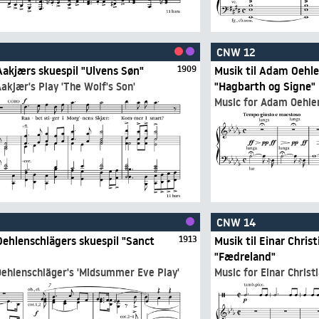
CNW 12
Aakjærs skuespil "Ulvens Søn"
1909
Musik til Adam Oehle
"Hagbarth og Signe"
akjær's Play 'The Wolf's Son'
Music for Adam Oehlen
CNW 14
Oehlenschlägers skuespil "Sanct
1913
Musik til Einar Chris
"Fædreland"
ehlenschläger's 'Midsummer Eve Play'
Music for Einar Christ