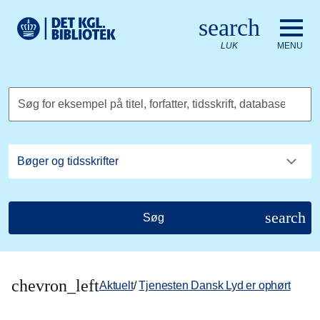
Gå til hovedindholdet
Change language to English
search
Det Kongelige Biblioteks logo. Gå til Det Kongelige Bibliote
LUK
MENU
Søg for eksempel på titel, forfatter, tidsskrift, database
search
Søg
chevron_left
Aktuelt
/
Tjenesten Dansk Lyd er ophørt