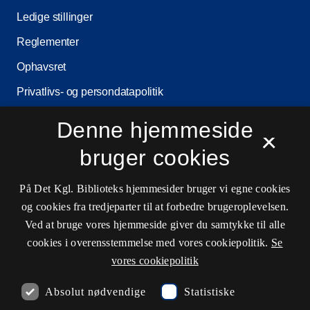
Ledige stillinger
Reglementer
Ophavsret
Privatlivs- og persondatapolitik
Tilgængelighedserklæring
Denne hjemmeside
×
Driftsstatus
bruger cookies
Cookieindstillinger
På Det Kgl. Biblioteks hjemmesider bruger vi egne cookies
og cookies fra tredjeparter til at forbedre brugeroplevelsen.
Kontaktinformationer
Ved at bruge vores hjemmeside giver du samtykke til alle
cookies i overensstemmelse med vores cookiepolitik.
Se
vores cookiepolitik
Åbningstider
Absolut nødvendige
Statistiske