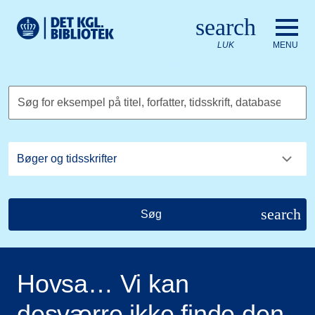
Gå til hovedindholdet
Change language to English
search
Det Kongelige Biblioteks logo. Gå til Det Kongelige Bibliote
LUK
MENU
Søg for eksempel på titel, forfatter, tidsskrift, database
search
Søg
Hovsa… Vi kan
desværre ikke finde den