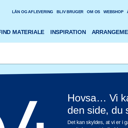
oteks hjemmeside
LÅN OG AFLEVERING
BLIV BRUGER
OM OS
WEBSHOP
FIND MATERIALE
INSPIRATION
ARRANGEME
Hovsa… Vi ka
den side, du
Det kan skyldes, at vi er i