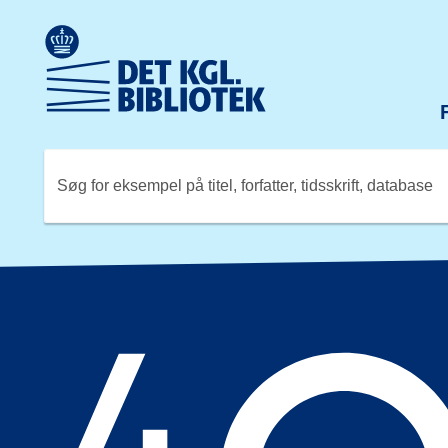
Gå til hovedindholdet
Change language to English
Det Kongelige Biblioteks logo. Gå til Det Kongelige Bibli
Søg for eksempel på titel, forfatter, tidsskrift, database