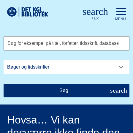
Gå til hovedindholdet
Change language to English
search
Det Kongelige Biblioteks logo. Gå til Det Kongelige Bibliote
LUK
MENU
Søg for eksempel på titel, forfatter, tidsskrift, database
search
Søg
Hovsa… Vi kan
desværre ikke finde den