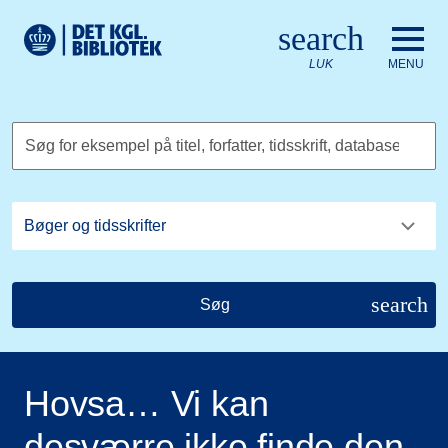
Gå til hovedindholdet
Change language to English
search
Det Kongelige Biblioteks logo. Gå til Det Kongelige Bibliote
LUK
MENU
Søg for eksempel på titel, forfatter, tidsskrift, database
search
Søg
Hovsa… Vi kan
desværre ikke finde den