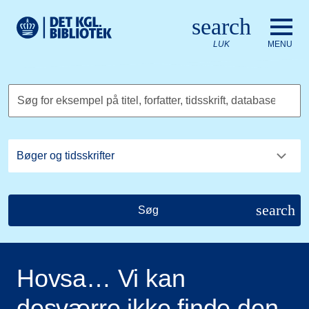
Gå til hovedindholdet
Change language to English
search
Det Kongelige Biblioteks logo. Gå til Det Kongelige Bibliote
LUK
MENU
Søg for eksempel på titel, forfatter, tidsskrift, database
search
Søg
Hovsa… Vi kan
desværre ikke finde den