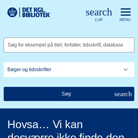
Gå til hovedindholdet
Change language to English
search
Det Kongelige Biblioteks logo. Gå til Det Kongelige Bibliote
LUK
MENU
Søg for eksempel på titel, forfatter, tidsskrift, database
search
Søg
Hovsa… Vi kan
desværre ikke finde den